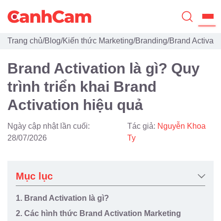
Trang chủ
/
Blog
/
Kiến thức Marketing
/
Branding
/
Brand Activatio
Trang Chủ
Brand Activation là gì? Quy
Giới Thiệu
trình triển khai Brand
Thiết Kế Website
Activation hiệu quả
Đã Thiết Kế
Ngày cập nhật lần cuối:
Tác giả:
Nguyễn Khoa
Dịch Vụ
28/07/2026
Ty
Quy Trình
Mục lục
Blog
1. Brand Activation là gì?
2. Các hình thức Brand Activation Marketing