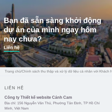
Bạn đã sẵn sàng khởi động
dự án của mình ngay hôm
nay chưa?
Liên hệ
Trang chủ
/
Chính sách thu thập và xử lý dữ liệu cá nhân với Khác
LIÊN HỆ
Công ty Thiết kế website Cánh Cam
Địa chỉ: 156 Nguyễn Văn Thủ, Phường Tân Định, TP Hồ Chí
Minh, Việt Nam