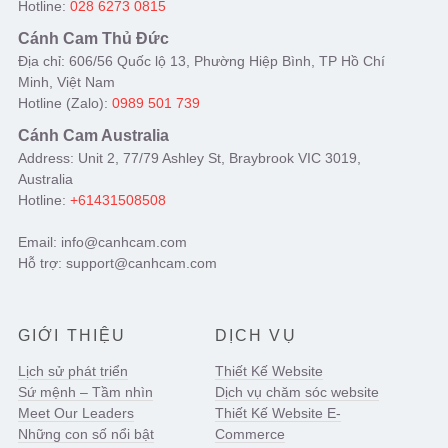
Hotline:
028 6273 0815
Cánh Cam Thủ Đức
Địa chỉ: 606/56 Quốc lộ 13, Phường Hiệp Bình, TP Hồ Chí
Minh, Việt Nam
Hotline (Zalo):
0989 501 739
Cánh Cam Australia
Address: Unit 2, 77/79 Ashley St, Braybrook VIC 3019,
Australia
Hotline:
+61431508508
Email: info@canhcam.com
Hỗ trợ: support@canhcam.com
GIỚI THIỆU
DỊCH VỤ
Lịch sử phát triển
Thiết Kế Website
Sứ mệnh – Tầm nhìn
Dịch vụ chăm sóc website
Meet Our Leaders
Thiết Kế Website E-
Những con số nổi bật
Commerce