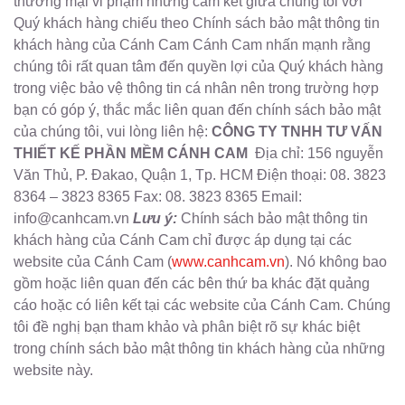
thương mại vi phạm những cam kết giữa chúng tôi với
Quý khách hàng chiếu theo Chính sách bảo mật thông tin
khách hàng của Cánh Cam Cánh Cam nhấn mạnh rằng
chúng tôi rất quan tâm đến quyền lợi của Quý khách hàng
trong việc bảo vệ thông tin cá nhân nên trong trường hợp
bạn có góp ý, thắc mắc liên quan đến chính sách bảo mật
của chúng tôi, vui lòng liên hệ:
CÔNG TY TNHH TƯ VẤN
THIẾT KẾ PHẦN MỀM CÁNH CAM
Địa chỉ: 156 nguyễn
Văn Thủ, P. Đakao, Quận 1, Tp. HCM Điện thoại: 08. 3823
8364 – 3823 8365 Fax: 08. 3823 8365 Email:
info@canhcam.vn
Lưu ý:
Chính sách bảo mật thông tin
khách hàng của Cánh Cam chỉ được áp dụng tại các
website của Cánh Cam (
www.canhcam.vn
). Nó không bao
gồm hoặc liên quan đến các bên thứ ba khác đặt quảng
cáo hoặc có liên kết tại các website của Cánh Cam. Chúng
tôi đề nghị bạn tham khảo và phân biệt rõ sự khác biệt
trong chính sách bảo mật thông tin khách hàng của những
website này.