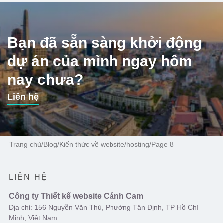
Bạn đã sẵn sàng khởi động
dự án của mình ngay hôm
nay chưa?
Liên hệ
Trang chủ
/
Blog
/
Kiến thức về website/hosting
/
Page 8
LIÊN HỆ
Công ty Thiết kế website Cánh Cam
Địa chỉ: 156 Nguyễn Văn Thủ, Phường Tân Định, TP Hồ Chí
Minh, Việt Nam