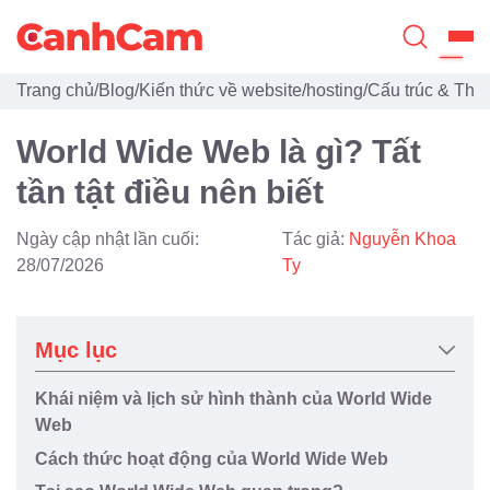
Trang chủ
/
Blog
/
Kiến thức về website/hosting
/
Cấu trúc & Thà
Trang Chủ
World Wide Web là gì? Tất
Giới Thiệu
tần tật điều nên biết
Thiết Kế Website
Ngày cập nhật lần cuối:
Tác giả:
Nguyễn Khoa
Đã Thiết Kế
28/07/2026
Ty
Dịch Vụ
Mục lục
Quy Trình
Khái niệm và lịch sử hình thành của World Wide
Blog
Web
Cách thức hoạt động của World Wide Web