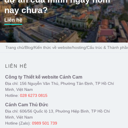
nay chưa?
Liên hệ
Trang chủ
/
Blog
/
Kiến thức về website/hosting
/
Cấu trúc & Thành phầ
LIÊN HỆ
Công ty Thiết kế website Cánh Cam
Địa chỉ: 156 Nguyễn Văn Thủ, Phường Tân Định, TP Hồ Chí
Minh, Việt Nam
Hotline:
028 6273 0815
Cánh Cam Thủ Đức
Địa chỉ: 606/56 Quốc lộ 13, Phường Hiệp Bình, TP Hồ Chí
Minh, Việt Nam
Hotline (Zalo):
0989 501 739