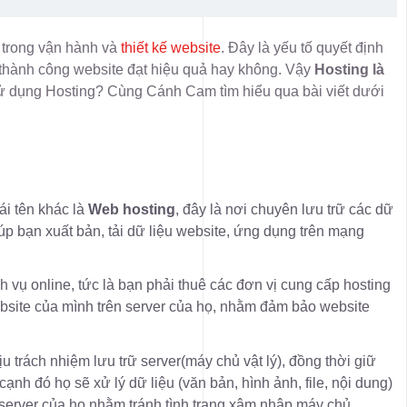
g trong vận hành và
thiết kế website
. Đây là yếu tố quyết định
 thành công website đạt hiệu quả hay không. Vậy
Hosting là
 sử dụng Hosting? Cùng Cánh Cam tìm hiểu qua bài viết dưới
ái tên khác là
Web hosting
, đây là nơi chuyên lưu trữ các dữ
úp bạn xuất bản, tải dữ liệu website, ứng dụng trên mạng
h vụ online, tức là bạn phải thuê các đơn vị cung cấp hosting
website của mình trên server của họ, nhằm đảm bảo website
u trách nhiệm lưu trữ server(máy chủ vật lý), đồng thời giữ
cạnh đó họ sẽ xử lý dữ liệu (văn bản, hình ảnh, file, nội dung)
 server của họ nhằm tránh tình trạng xâm nhập máy chủ.