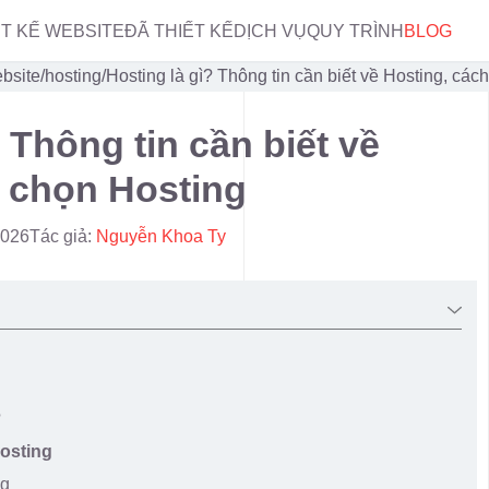
ẾT KẾ WEBSITE
ĐÃ THIẾT KẾ
DỊCH VỤ
QUY TRÌNH
BLOG
bsite/hosting
/
Hosting là gì? Thông tin cần biết về Hosting, các
 Thông tin cần biết về
h chọn Hosting
2026
Tác giả:
Nguyễn Khoa Ty
?
osting
ng