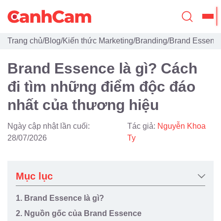
Trang chủ
/
Blog
/
Kiến thức Marketing
/
Branding
/
Brand Essence
Trang Chủ
Brand Essence là gì? Cách
Giới Thiệu
đi tìm những điểm độc đáo
Thiết Kế Website
nhất của thương hiệu
Đã Thiết Kế
Ngày cập nhật lần cuối:
Tác giả:
Nguyễn Khoa
Dịch Vụ
28/07/2026
Ty
Quy Trình
Mục lục
Blog
1. Brand Essence là gì?
2. Nguồn gốc của Brand Essence