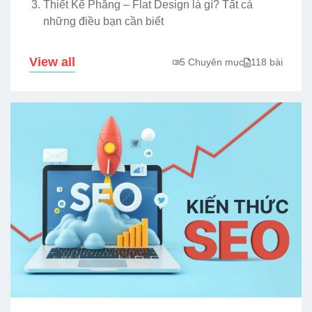
Thiết Kế Phẳng – Flat Design là gì? Tất cả
những điều bạn cần biết
View all
5 Chuyên mục
118 bài