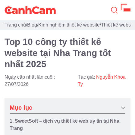
Trang chủ
/
Blog
/
Kinh nghiệm thiết kế website
/
Thiết kế websit
Trang Chủ
Top 10 công ty thiết kế
Giới Thiệu
website tại Nha Trang tốt
Thiết Kế Website
nhất 2025
Đã Thiết Kế
Ngày cập nhật lần cuối:
Tác giả:
Nguyễn Khoa
Dịch Vụ
27/07/2026
Ty
Quy Trình
Mục lục
Blog
1. SweetSoft – dịch vụ thiết kế web uy tín tại Nha
Trang