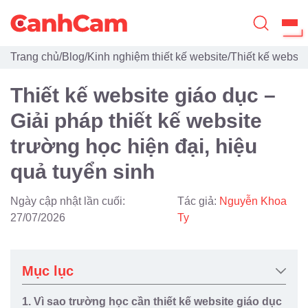
Trang chủ
/
Blog
/
Kinh nghiệm thiết kế website
/
Thiết kế websit
Trang Chủ
Thiết kế website giáo dục –
Giới Thiệu
Giải pháp thiết kế website
Thiết Kế Website
trường học hiện đại, hiệu
Đã Thiết Kế
quả tuyển sinh
Dịch Vụ
Ngày cập nhật lần cuối:
Tác giả:
Nguyễn Khoa
27/07/2026
Ty
Quy Trình
Blog
Mục lục
1. Vì sao trường học cần thiết kế website giáo dục