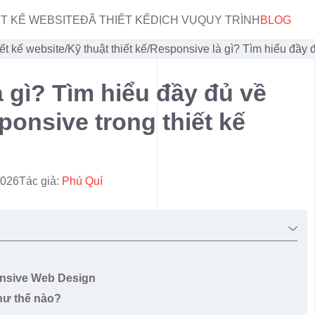
ẾT KẾ WEBSITE
ĐÃ THIẾT KẾ
DỊCH VỤ
QUY TRÌNH
BLOG
ết kế website
/
Kỹ thuật thiết kế
/
Responsive là gì? Tìm hiểu đầy đ
 gì? Tìm hiểu đầy đủ về
ponsive trong thiết kế
2026
Tác giả:
Phú Quí
onsive Web Design
hư thế nào?