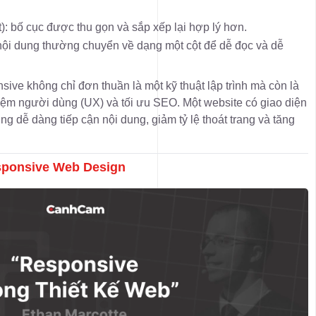
t): bố cục được thu gọn và sắp xếp lại hợp lý hơn.
: nội dung thường chuyển về dạng một cột để dễ đọc và dễ
ive không chỉ đơn thuần là một kỹ thuật lập trình mà còn là
ghiệm người dùng (UX) và tối ưu SEO. Một website có giao diện
ng dễ dàng tiếp cận nội dung, giảm tỷ lệ thoát trang và tăng
esponsive Web Design