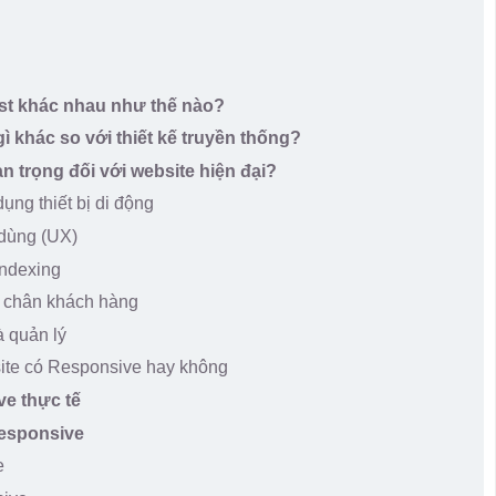
rst khác nhau như thế nào?
gì khác so với thiết kế truyền thống?
an trọng đối với website hiện đại?
ụng thiết bị di động
 dùng (UX)
Indexing
ữ chân khách hàng
à quản lý
ite có Responsive hay không
ve thực tế
Responsive
e