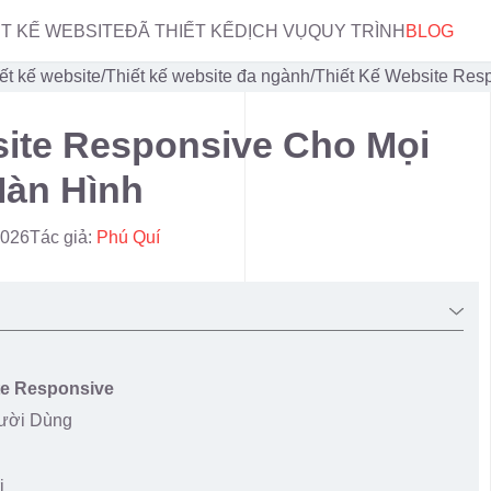
ẾT KẾ WEBSITE
ĐÃ THIẾT KẾ
DỊCH VỤ
QUY TRÌNH
BLOG
ết kế website
/
Thiết kế website đa ngành
/
Thiết Kế Website Res
site Responsive Cho Mọi
Màn Hình
2026
Tác giả:
Phú Quí
te Responsive
gười Dùng
ị