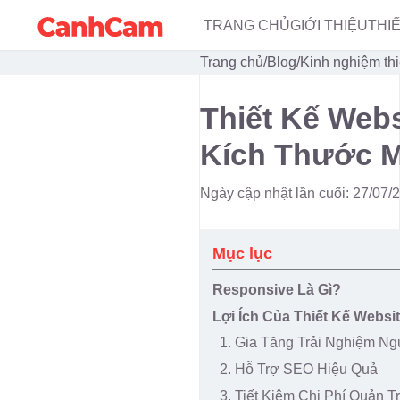
TRANG CHỦ
GIỚI THIỆU
THI
Trang chủ
/
Blog
/
Kinh nghiệm thi
Thiết Kế Web
Kích Thước 
Ngày cập nhật lần cuối: 27/07/
Mục lục
Responsive Là Gì?
Lợi Ích Của Thiết Kế Websi
1. Gia Tăng Trải Nghiệm N
2. Hỗ Trợ SEO Hiệu Quả
3. Tiết Kiệm Chi Phí Quản Tr