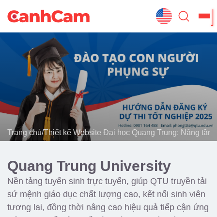
Trang Chủ
Giới Thiệu
Thiết Kế Website
Đã Thiết Kế
Trang chủ
/
Thiết kế Website Đại học Quang Trung: Nâng tầm 
Dịch Vụ
Quy Trình
Quang Trung University
Blog
Nền tảng tuyển sinh trực tuyến, giúp QTU truyền tải
sứ mệnh giáo dục chất lượng cao, kết nối sinh viên
tương lai, đồng thời nâng cao hiệu quả tiếp cận ứng