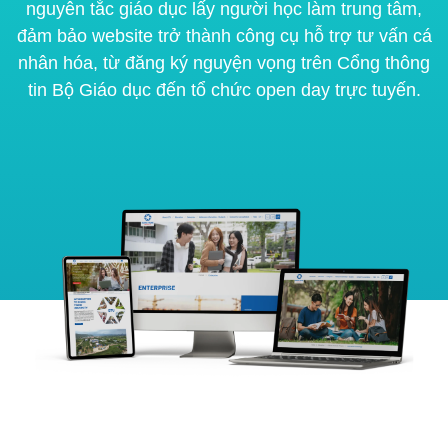
nguyên tắc giáo dục lấy người học làm trung tâm,
đảm bảo website trở thành công cụ hỗ trợ tư vấn cá
nhân hóa, từ đăng ký nguyện vọng trên Cổng thông
tin Bộ Giáo dục đến tổ chức open day trực tuyến.