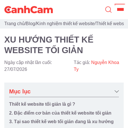
Trang chủ
/
Blog
/
Kinh nghiệm thiết kế website
/
Thiết kế websit
Trang Chủ
XU HƯỚNG THIẾT KẾ
Giới Thiệu
WEBSITE TỐI GIẢN
Thiết Kế Website
Ngày cập nhật lần cuối:
Tác giả:
Nguyễn Khoa
Đã Thiết Kế
27/07/2026
Ty
Dịch Vụ
Mục lục
Quy Trình
Thiết kế website tối giản là gì ?
Blog
2. Đặc điểm cơ bản của thiết kế website tối giản
3. Tại sao thiết kế web tối giản đang là xu hướng