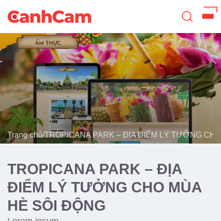
Trang Chủ
Giới Thiệu
Thiết Kế Website
Đã Thiết Kế
Trang chủ
/
TROPICANA PARK – ĐỊA ĐIỂM LÝ TƯỞNG CHO
Dịch Vụ
Quy Trình
TROPICANA PARK – ĐỊA
Blog
ĐIỂM LÝ TƯỞNG CHO MÙA
HÈ SÔI ĐỘNG
Lorem ipsum