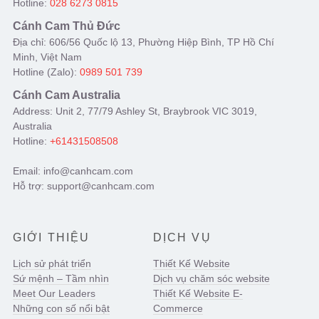
Hotline:
028 6273 0815
Cánh Cam Thủ Đức
Địa chỉ: 606/56 Quốc lộ 13, Phường Hiệp Bình, TP Hồ Chí
Minh, Việt Nam
Hotline (Zalo):
0989 501 739
Cánh Cam Australia
Address: Unit 2, 77/79 Ashley St, Braybrook VIC 3019,
Australia
Hotline:
+61431508508
Email: info@canhcam.com
Hỗ trợ: support@canhcam.com
GIỚI THIỆU
DỊCH VỤ
Lịch sử phát triển
Thiết Kế Website
Sứ mệnh – Tầm nhìn
Dịch vụ chăm sóc website
Meet Our Leaders
Thiết Kế Website E-
Những con số nổi bật
Commerce