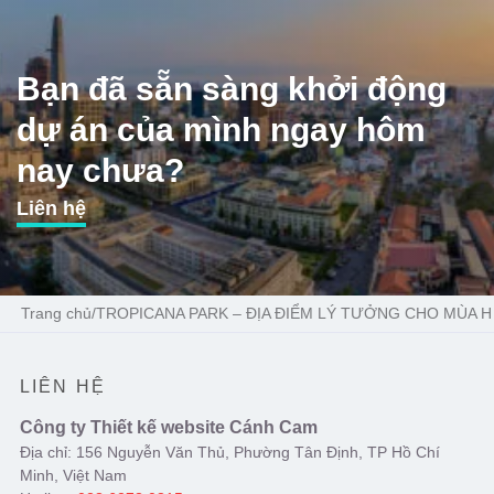
Bạn đã sẵn sàng khởi động
dự án của mình ngay hôm
nay chưa?
Liên hệ
Trang chủ
/
TROPICANA PARK – ĐỊA ĐIỂM LÝ TƯỞNG CHO MÙA H
LIÊN HỆ
Công ty Thiết kế website Cánh Cam
Địa chỉ: 156 Nguyễn Văn Thủ, Phường Tân Định, TP Hồ Chí
Minh, Việt Nam