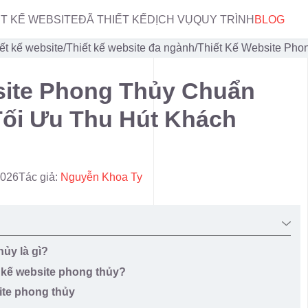
ẾT KẾ WEBSITE
ĐÃ THIẾT KẾ
DỊCH VỤ
QUY TRÌNH
BLOG
ết kế website
/
Thiết kế website đa ngành
/
Thiết Kế Website Pho
site Phong Thủy Chuẩn
Tối Ưu Thu Hút Khách
2026
Tác giả:
Nguyễn Khoa Ty
hủy là gì?
t kế website phong thủy?
site phong thủy