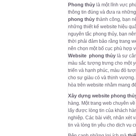
Phong thủy
là một lĩnh vực phứ
thông tin đúng và đưa ra những 
phong thủy
thành công, bạn nê
những thiết kế website hiệu qu
nguyên tắc phong thủy, bạn nê
thời phải đảm bảo rằng trang w
nên chọn một bố cục phù hợp 
Website phong thủy
là sự câ
màu sắc tượng trưng cho một yế
triển và hạnh phúc, màu đỏ tư
cho sự giàu có và thịnh vượng
hòa trên website nhằm mang đế
Xây dựng website phong th
hàng. Một trang web chuyên về 
lấy được lòng tin của khách h
nghiệp. Các bài viết, nhận xét 
tin và lòng tin yêu cho dịch vụ 
Bên cạnh những lợi ích mà
thi