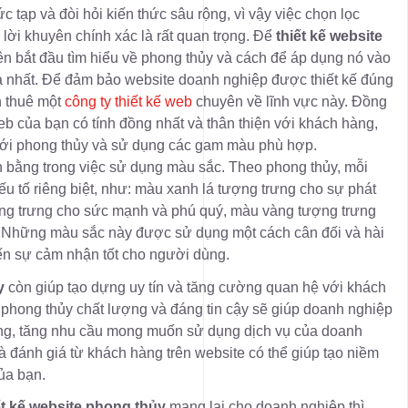
c tạp và đòi hỏi kiến thức sâu rộng, vì vậy việc chọn lọc
lời khuyên chính xác là rất quan trọng. Để
thiết kế website
n bắt đầu tìm hiểu về phong thủy và cách để áp dụng nó vào
ả nhất. Để đảm bảo website doanh nghiệp được thiết kế đúng
n thuê một
công ty thiết kế web
chuyên về lĩnh vực này. Đồng
eb của bạn có tính đồng nhất và thân thiện với khách hàng,
với phong thủy và sử dụng các gam màu phù hợp.
n bằng trong việc sử dụng màu sắc. Theo phong thủy, mỗi
u tố riêng biệt, như: màu xanh lá tượng trưng cho sự phát
ợng trưng cho sức mạnh và phú quý, màu vàng tượng trưng
. Những màu sắc này được sử dụng một cách cân đối và hài
n sự cảm nhận tốt cho người dùng.
ủy
còn giúp tạo dựng uy tín và tăng cường quan hệ với khách
phong thủy chất lượng và đáng tin cậy sẽ giúp doanh nghiệp
àng, tăng nhu cầu mong muốn sử dụng dịch vụ của doanh
và đánh giá từ khách hàng trên website có thể giúp tạo niềm
của bạn.
ết kế website phong thủy
mang lại cho doanh nghiệp thì