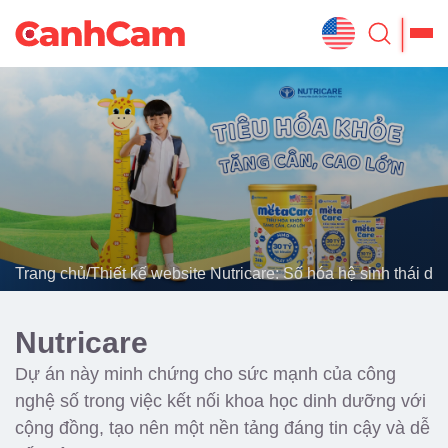
Trang Chủ
Giới Thiệu
Thiết Kế Website
Đã Thiết Kế
Trang chủ
/
Thiết kế website Nutricare: Số hóa hệ sinh thái d
Dịch Vụ
Quy Trình
Nutricare
Blog
Dự án này minh chứng cho sức mạnh của công
nghệ số trong việc kết nối khoa học dinh dưỡng với
cộng đồng, tạo nên một nền tảng đáng tin cậy và dễ