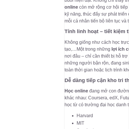
buổi hiện đại. Không chỉ thay 
online
còn mở rộng cơ hội tiếp 
kỹ năng, thúc đẩy sự phát triển
mỗi cá nhân tiến bộ liên tục và 
Tính linh hoạt – tiết kiệm 
Không giống như cách học trực 
tạo,…Một trong những
lợi ích 
nơi đâu – chỉ cần thiết bị hỗ tr
những người bận rộn, đang sinh
toàn thời gian hoặc lịch trình kh
Dễ dàng tiếp cận kho tri 
Học online
đang mở con đường 
khác nhau: Coursera, edX, Fut
học từ có trường đại học danh t
Harvard
MIT