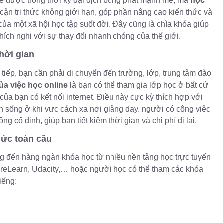
thế được trong thời kỳ đại dịch bùng phát mạnh mẽ, mà
học
cận tri thức không giới hạn, góp phần nâng cao kiến thức và
 của một xã hội học tập suốt đời. Đây cũng là chìa khóa giúp
thích nghi với sự thay đổi nhanh chóng của thế giới.
thời gian
tiếp, bạn cần phải di chuyển đến trường, lớp, trung tâm đào
của việc học online
là bạn có thể tham gia lớp học ở bất cứ
ợ của bạn có kết nối internet. Điều này cực kỳ thích hợp với
 sống ở khi vực cách xa nơi giảng dạy, người có công việc
ông cố định, giúp bạn tiết kiệm thời gian và chi phí đi lại.
thức toàn cầu
đến hàng ngàn khóa học từ nhiều nền tảng học trực tuyến
ureLearn, Udacity,… hoặc người học có thể tham các khóa
iếng: