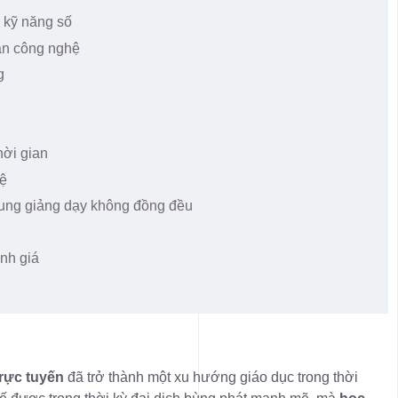
n kỹ năng số
cận công nghệ
g
hời gian
hệ
dung giảng dạy không đồng đều
nh giá
rực tuyến
đã trở thành một xu hướng giáo dục trong thời