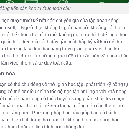
dàng tiếp cần kho tri thức toàn cầu
 học được thiết kế bởi các chuyên gia của tập đoàn công
icrosoft,…Người học không bị giới hạn bởi khoảng cách địa
ạn có thể chọn cho mình một không gian ưa thích để ngồi học
 quốc tế – điều mà cách đây gần một thập kỷ rất khó để thực
 tập thường là video, bài bảng tương tác, giúp việc học trở
bạn học hỏi được từ những người đến từ các nền văn hóa khác
làm việc nhóm và tư duy toàn cầu.
ân hóa
bạn có thể chủ động về thời gian học tập, phát triển kỹ năng tự
ũng có thể tự điều chỉnh tốc độ học tập phù hợp với khả năng
t chủ đề bạn cũng có thể chuyển sang phần khác lựa chọn
 nhân, hoặc bạn có thể xem lại bài giảng nếu cần thêm thời
ch rõ ràng hơn. Phương pháp học này giúp bạn có trách
giảm thiểu tình trạng bỏ cuộc khi không hiểu nội dung học,
ọc chậm hoặc có lịch trình học không đều.