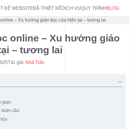
ẾT KẾ WEBSITE
ĐÃ THIẾT KẾ
DỊCH VỤ
QUY TRÌNH
BLOG
 online – Xu hướng giáo dục của hiện tại – tương lai
ọc online – Xu hướng giáo
ại – tương lai
2025
Tác giả:
Nhã Trân
i gian
c toàn cầu
 hóa