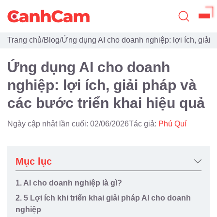
Trang chủ
/
Blog
/
Ứng dụng AI cho doanh nghiệp: lợi ích, giải 
Trang Chủ
Ứng dụng AI cho doanh
Giới Thiệu
nghiệp: lợi ích, giải pháp và
Thiết Kế Website
các bước triển khai hiệu quả
Đã Thiết Kế
Ngày cập nhật lần cuối: 02/06/2026
Tác giả:
Phú Quí
Dịch Vụ
Quy Trình
Mục lục
Blog
1. AI cho doanh nghiệp là gì?
2. 5 Lợi ích khi triển khai giải pháp AI cho doanh
nghiệp