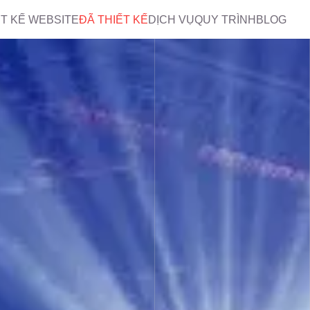
ẾT KẾ WEBSITE
ĐÃ THIẾT KẾ
DỊCH VỤ
QUY TRÌNH
BLOG