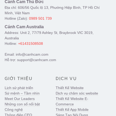
Cánh Cam Thủ Đức
Địa chỉ: 606/56 Quốc lộ 13, Phường Hiệp Bình, TP Hồ Chí
Minh, Việt Nam
Hotline (Zalo):
0989 501 739
Cánh Cam Australia
Address: Unit 2, 77/79 Ashley St, Braybrook VIC 3019,
Australia
Hotline:
+61431508508
Email: info@canhcam.com
Hỗ trợ: support@canhcam.com
GIỚI THIỆU
DỊCH VỤ
Lịch sử phát triển
Thiết Kế Website
Sứ mệnh – Tầm nhìn
Dịch vụ chăm sóc website
Meet Our Leaders
Thiết Kế Website E-
Những con số nổi bật
Commerce
Công nghệ
Thiết Kế App Mobile
Thông điệp CEO
Sáng Tạo Nội Dung