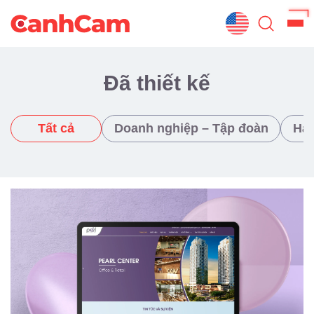
Trang Chủ
Đã thiết kế
Giới Thiệu
Tất cả
Doanh nghiệp – Tập đoàn
Hàn
Thiết Kế Website
Đã Thiết Kế
Dịch Vụ
Quy Trình
Blog