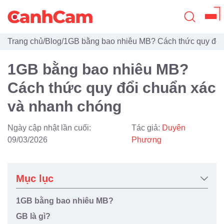
Trang chủ
/
Blog
/
1GB bằng bao nhiêu MB? Cách thức quy đổi
Trang Chủ
1GB bằng bao nhiêu MB?
Giới Thiệu
Cách thức quy đổi chuẩn xác
Thiết Kế Website
và nhanh chóng
Đã Thiết Kế
Ngày cập nhật lần cuối:
Tác giả:
Duyên
Dịch Vụ
09/03/2026
Phương
Quy Trình
Mục lục
Blog
1GB bằng bao nhiêu MB?
GB là gì?