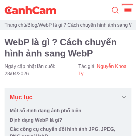
Trang chủ
/
Blog
/
WebP là gì ? Cách chuyển hình ảnh sang W
Trang Chủ
WebP là gì ? Cách chuyển
Giới Thiệu
hình ảnh sang WebP
Thiết Kế Website
Ngày cập nhật lần cuối:
Tác giả:
Nguyễn Khoa
Đã Thiết Kế
28/04/2026
Ty
Dịch Vụ
Mục lục
Quy Trình
Một số định dạng ảnh phổ biến
Blog
Định dạng WebP là gì?
Các công cụ chuyển đổi hình ảnh JPG, JPEG,