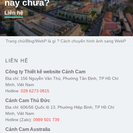
nay chưa?
Liên hệ
Trang chủ
/
Blog
/
WebP là gì ? Cách chuyển hình ảnh sang WebP
LIÊN HỆ
Công ty Thiết kế website Cánh Cam
Địa chỉ: 156 Nguyễn Văn Thủ, Phường Tân Định, TP Hồ Chí
Minh, Việt Nam
Hotline:
028 6273 0815
Cánh Cam Thủ Đức
Địa chỉ: 606/56 Quốc lộ 13, Phường Hiệp Bình, TP Hồ Chí
Minh, Việt Nam
Hotline (Zalo):
0989 501 739
Cánh Cam Australia