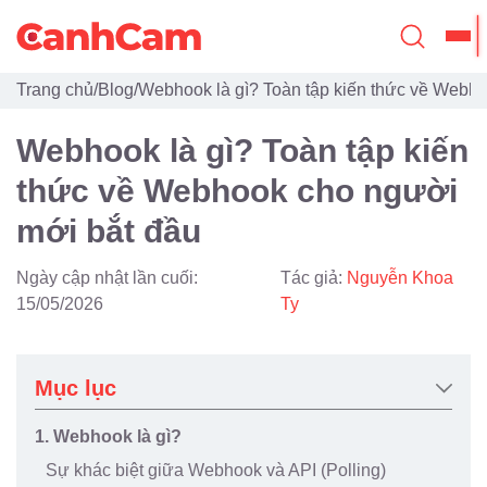
Trang chủ
/
Blog
/
Webhook là gì? Toàn tập kiến thức về Webh
Trang Chủ
Webhook là gì? Toàn tập kiến
Giới Thiệu
thức về Webhook cho người
Thiết Kế Website
mới bắt đầu
Đã Thiết Kế
Ngày cập nhật lần cuối:
Tác giả:
Nguyễn Khoa
Dịch Vụ
15/05/2026
Ty
Quy Trình
Mục lục
Blog
1. Webhook là gì?
Sự khác biệt giữa Webhook và API (Polling)