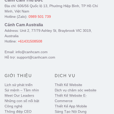
Cánh Cam Thủ Đức
Địa chỉ: 606/56 Quốc lộ 13, Phường Hiệp Bình, TP Hồ Chí
Minh, Việt Nam
Hotline (Zalo):
0989 501 739
Cánh Cam Australia
Address: Unit 2, 77/79 Ashley St, Braybrook VIC 3019,
Australia
Hotline:
+61431508508
Email: info@canhcam.com
Hỗ trợ: support@canhcam.com
GIỚI THIỆU
DỊCH VỤ
Lịch sử phát triển
Thiết Kế Website
Sứ mệnh – Tầm nhìn
Dịch vụ chăm sóc website
Meet Our Leaders
Thiết Kế Website E-
Những con số nổi bật
Commerce
Công nghệ
Thiết Kế App Mobile
Thông điệp CEO
Sáng Tạo Nội Dung