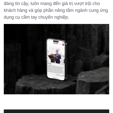
đáng tin cậy, luôn mang đến giá trị vượt trội cho
khách hàng và góp phần nâng tầm ngành cung ứng
dụng cụ cầm tay chuyên nghiệp.