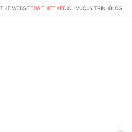
ẾT KẾ WEBSITE
ĐÃ THIẾT KẾ
DỊCH VỤ
QUY TRÌNH
BLOG