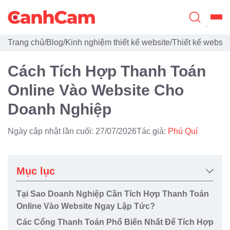
Trang chủ
/
Blog
/
Kinh nghiệm thiết kế website
/
Thiết kế websit
Trang Chủ
Cách Tích Hợp Thanh Toán
Giới Thiệu
Online Vào Website Cho
Thiết Kế Website
Doanh Nghiệp
Đã Thiết Kế
Ngày cập nhật lần cuối: 27/07/2026
Tác giả:
Phú Quí
Dịch Vụ
Quy Trình
Mục lục
Blog
Tại Sao Doanh Nghiệp Cần Tích Hợp Thanh Toán
Online Vào Website Ngay Lập Tức?
Các Cổng Thanh Toán Phổ Biến Nhất Để Tích Hợp