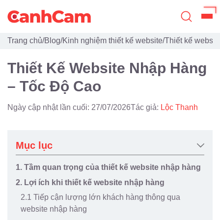
Trang chủ
/
Blog
/
Kinh nghiệm thiết kế website
/
Thiết kế websit
Trang Chủ
Thiết Kế Website Nhập Hàng
Giới Thiệu
– Tốc Độ Cao
Thiết Kế Website
Ngày cập nhật lần cuối: 27/07/2026
Tác giả:
Lộc Thanh
Đã Thiết Kế
Dịch Vụ
Mục lục
Quy Trình
1. Tầm quan trọng của thiết kế website nhập hàng
2. Lợi ích khi thiết kế website nhập hàng
Blog
2.1 Tiếp cận lượng lớn khách hàng thông qua
website nhập hàng