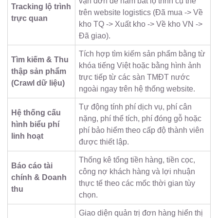
vận đơn để nắm bắt lộ trình cụ thể
Tracking lộ trình
trên website logistics (Đã mua -> Về
trực quan
kho TQ -> Xuất kho -> Về kho VN ->
Đã giao).
Tích hợp tìm kiếm sản phẩm bằng từ
Tìm kiếm & Thu
khóa tiếng Việt hoặc bằng hình ảnh
thập sản phẩm
trực tiếp từ các sàn TMĐT nước
(Crawl dữ liệu)
ngoài ngay trên hệ thống website.
Tự động tính phí dịch vụ, phí cân
Hệ thống cấu
nặng, phí thể tích, phí đóng gỗ hoặc
hình biểu phí
phí bảo hiểm theo cấp độ thành viên
linh hoạt
được thiết lập.
Thống kê tổng tiền hàng, tiền cọc,
Báo cáo tài
công nợ khách hàng và lợi nhuận
chính & Doanh
thực tế theo các mốc thời gian tùy
thu
chọn.
Giao diện quản trị đơn hàng hiển thị