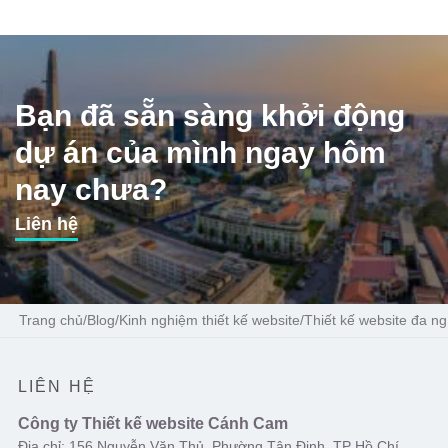
Bạn đã sẵn sàng khởi động
dự án của mình ngay hôm
nay chưa?
Liên hệ
Trang chủ
/
Blog
/
Kinh nghiệm thiết kế website
/
Thiết kế website đa n
LIÊN HỆ
Công ty Thiết kế website Cánh Cam
Địa chỉ: 156 Nguyễn Văn Thủ, Phường Tân Định, TP Hồ Chí