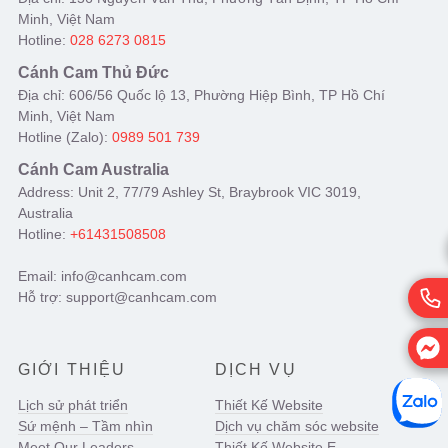
Minh, Việt Nam
Hotline:
028 6273 0815
Cánh Cam Thủ Đức
Địa chỉ: 606/56 Quốc lộ 13, Phường Hiệp Bình, TP Hồ Chí
Minh, Việt Nam
Hotline (Zalo):
0989 501 739
Cánh Cam Australia
Address: Unit 2, 77/79 Ashley St, Braybrook VIC 3019,
Australia
Hotline:
+61431508508
Email: info@canhcam.com
Hỗ trợ: support@canhcam.com
GIỚI THIỆU
DỊCH VỤ
Lịch sử phát triển
Thiết Kế Website
Sứ mệnh – Tầm nhìn
Dịch vụ chăm sóc website
Meet Our Leaders
Thiết Kế Website E-