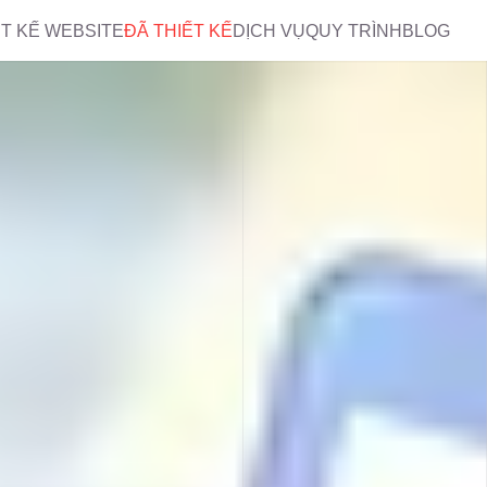
ẾT KẾ WEBSITE
ĐÃ THIẾT KẾ
DỊCH VỤ
QUY TRÌNH
BLOG