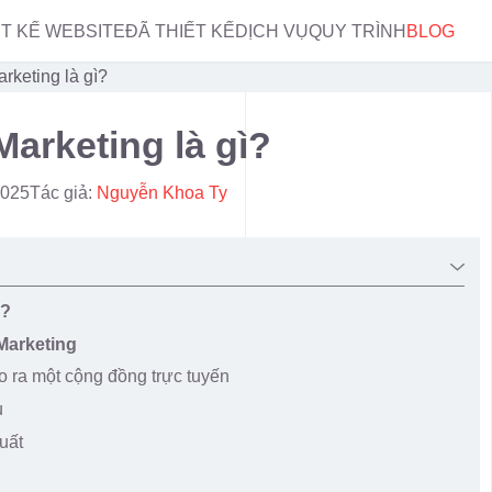
ẾT KẾ WEBSITE
ĐÃ THIẾT KẾ
DỊCH VỤ
QUY TRÌNH
BLOG
rketing là gì?
Marketing là gì?
2025
Tác giả:
Nguyễn Khoa Ty
ì?
 Marketing
o ra một cộng đồng trực tuyến
u
uất