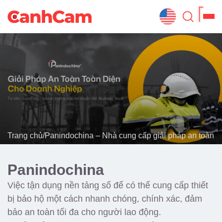
Trang Chủ
Giới Thiệu
Thiết Kế Website
Đã Thiết Kế
Trang chủ
/
Panindochina – Nhà cung cấp giải pháp an toàn c
Dịch Vụ
Quy Trình
Panindochina
Blog
Việc tận dụng nền tảng số để có thể cung cấp thiết
bị bảo hộ một cách nhanh chóng, chính xác, đảm
bảo an toàn tối đa cho người lao động.