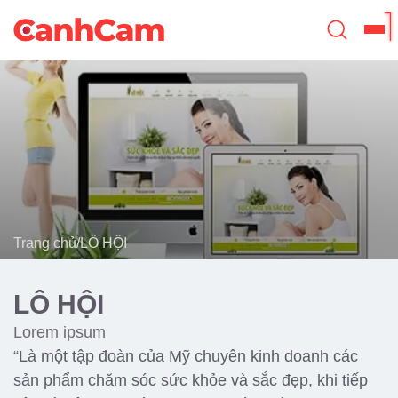
Trang Chủ
Giới Thiệu
Thiết Kế Website
Đã Thiết Kế
Trang chủ
/
LÔ HỘI
Dịch Vụ
Quy Trình
LÔ HỘI
Blog
Lorem ipsum
“Là một tập đoàn của Mỹ chuyên kinh doanh các
sản phẩm chăm sóc sức khỏe và sắc đẹp, khi tiếp