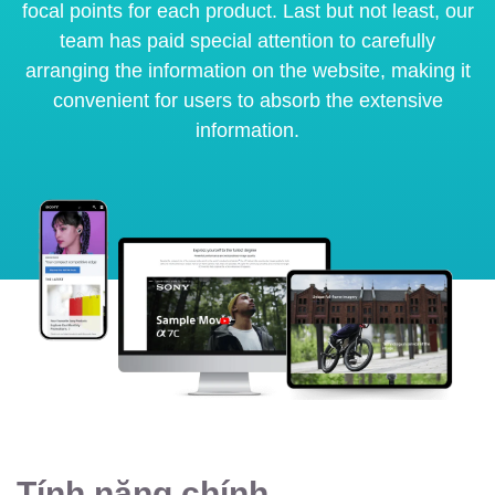
focal points for each product. Last but not least, our
team has paid special attention to carefully
arranging the information on the website, making it
convenient for users to absorb the extensive
information.
Tính năng chính