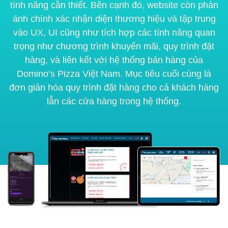
tính năng cần thiết. Bên cạnh đó, website còn phản
ánh chính xác nhận diện thương hiệu và tập trung
vào UX, UI cũng như tích hợp các tính năng quan
trọng như chương trình khuyến mãi, quy trình đặt
hàng, và liên kết với hệ thống bán hàng của
Domino’s Pizza Việt Nam. Mục tiêu cuối cùng là
đơn giản hóa quy trình đặt hàng cho cả khách hàng
lẫn các cửa hàng trong hệ thống.