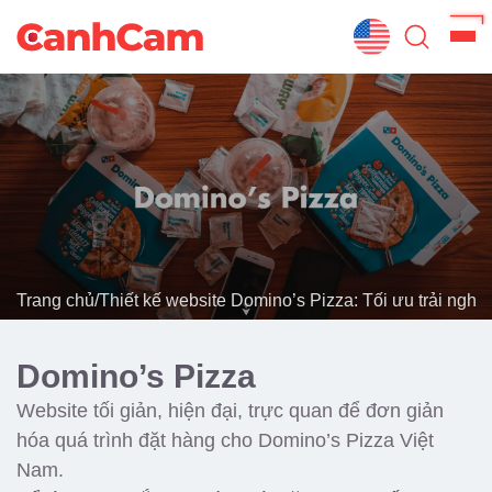
Trang Chủ
Giới Thiệu
Thiết Kế Website
Đã Thiết Kế
Trang chủ
/
Thiết kế website Domino’s Pizza: Tối ưu trải nghi
Dịch Vụ
Quy Trình
Domino’s Pizza
Blog
Website tối giản, hiện đại, trực quan để đơn giản
hóa quá trình đặt hàng cho Domino’s Pizza Việt
Nam.