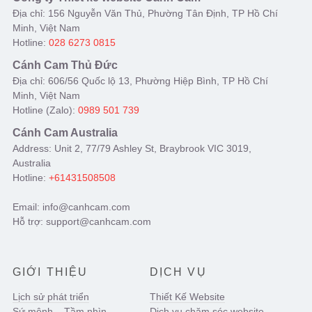
Địa chỉ: 156 Nguyễn Văn Thủ, Phường Tân Định, TP Hồ Chí
Minh, Việt Nam
Hotline:
028 6273 0815
Cánh Cam Thủ Đức
Địa chỉ: 606/56 Quốc lộ 13, Phường Hiệp Bình, TP Hồ Chí
Minh, Việt Nam
Hotline (Zalo):
0989 501 739
Cánh Cam Australia
Address: Unit 2, 77/79 Ashley St, Braybrook VIC 3019,
Australia
Hotline:
+61431508508
Email: info@canhcam.com
Hỗ trợ: support@canhcam.com
GIỚI THIỆU
DỊCH VỤ
Lịch sử phát triển
Thiết Kế Website
Sứ mệnh – Tầm nhìn
Dịch vụ chăm sóc website