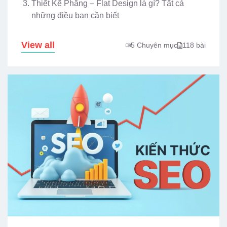
Thiết Kế Phẳng – Flat Design là gì? Tất cả
những điều bạn cần biết
View all
5 Chuyên mục
118 bài