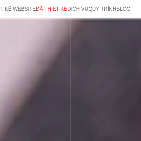
ẾT KẾ WEBSITE
ĐÃ THIẾT KẾ
DỊCH VỤ
QUY TRÌNH
BLOG