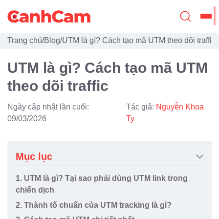
Trang chủ
/
Blog
/
UTM là gì? Cách tạo mã UTM theo dõi traffic
Trang Chủ
UTM là gì? Cách tạo mã UTM
Giới Thiệu
theo dõi traffic
Thiết Kế Website
Ngày cập nhật lần cuối:
Tác giả:
Nguyễn Khoa
Đã Thiết Kế
09/03/2026
Ty
Dịch Vụ
Mục lục
Quy Trình
1. UTM là gì? Tại sao phải dùng UTM link trong
Blog
chiến dịch
2. Thành tố chuẩn của UTM tracking là gì?