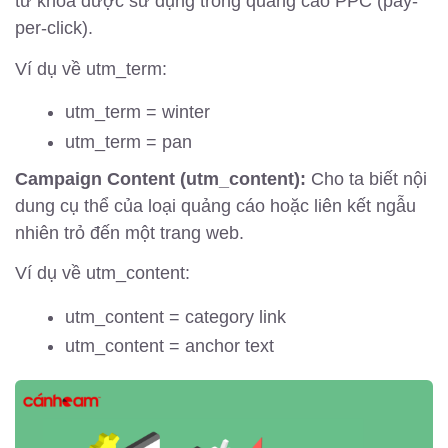
từ khóa được sử dụng trong quảng cáo PPC (pay-
per-click).
Ví dụ về utm_term:
utm_term = winter
utm_term = pan
Campaign Content (utm_content):
Cho ta biết nội
dung cụ thể của loại quảng cáo hoặc liên kết ngẫu
nhiên trỏ đến một trang web.
Ví dụ về utm_content:
utm_content = category link
utm_content = anchor text