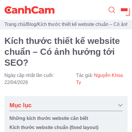
Trang chủ
/
Blog
/
Kích thước thiết kế website chuẩn – Có ảnh
Trang Chủ
Kích thước thiết kế website
Giới Thiệu
chuẩn – Có ảnh hưởng tới
Thiết Kế Website
SEO?
Đã Thiết Kế
Ngày cập nhật lần cuối:
Tác giả:
Nguyễn Khoa
Dịch Vụ
22/04/2026
Ty
Quy Trình
Mục lục
Blog
Những kích thước website cần biết
Kích thước website chuẩn (fixed layout)