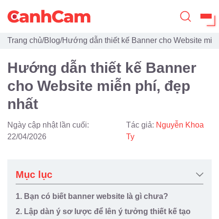
Trang chủ
/
Blog
/
Hướng dẫn thiết kế Banner cho Website miễn
Trang Chủ
Hướng dẫn thiết kế Banner
Giới Thiệu
cho Website miễn phí, đẹp
Thiết Kế Website
nhất
Đã Thiết Kế
Ngày cập nhật lần cuối:
Tác giả:
Nguyễn Khoa
Dịch Vụ
22/04/2026
Ty
Quy Trình
Mục lục
Blog
1. Bạn có biết banner website là gì chưa?
2. Lập dàn ý sơ lược để lên ý tưởng thiết kế tạo