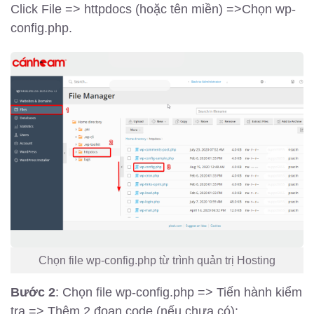
Click File => httpdocs (hoặc tên miền) =>Chọn wp-
config.php.
Chọn file wp-config.php từ trình quản trị Hosting
Bước 2
: Chọn file wp-config.php => Tiến hành kiểm
tra => Thêm 2 đoạn code (nếu chưa có):