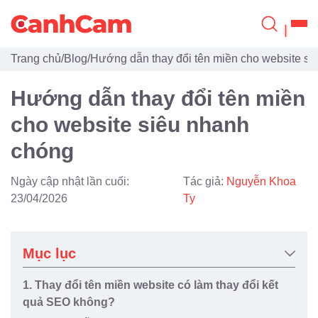
Trang chủ
/
Blog
/
Hướng dẫn thay đổi tên miền cho website si
Trang Chủ
Hướng dẫn thay đổi tên miền
Giới Thiệu
cho website siêu nhanh
Thiết Kế Website
chóng
Đã Thiết Kế
Ngày cập nhật lần cuối:
Tác giả:
Nguyễn Khoa
Dịch Vụ
23/04/2026
Ty
Quy Trình
Mục lục
Blog
1. Thay đổi tên miền website có làm thay đổi kết
quả SEO không?