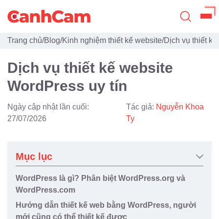
Trang chủ
/
Blog
/
Kinh nghiệm thiết kế website
/
Dịch vụ thiết k
Trang Chủ
Dịch vụ thiết kế website
Giới Thiệu
WordPress uy tín
Thiết Kế Website
Ngày cập nhật lần cuối:
Tác giả:
Nguyễn Khoa
Đã Thiết Kế
27/07/2026
Ty
Dịch Vụ
Mục lục
Quy Trình
WordPress là gì? Phân biệt WordPress.org và
Blog
WordPress.com
Hướng dẫn thiết kế web bằng WordPress, người
mới cũng có thể thiết kế được