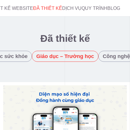
ẾT KẾ WEBSITE
ĐÃ THIẾT KẾ
DỊCH VỤ
QUY TRÌNH
BLOG
Đã thiết kế
c sức khỏe
Giáo dục – Trường học
Công nghệ