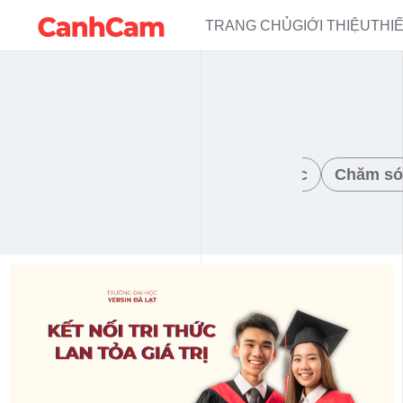
TRANG CHỦ
GIỚI THIỆU
THI
Resort – Du lịch
Nhà hàng – Ẩm thực
Chăm só