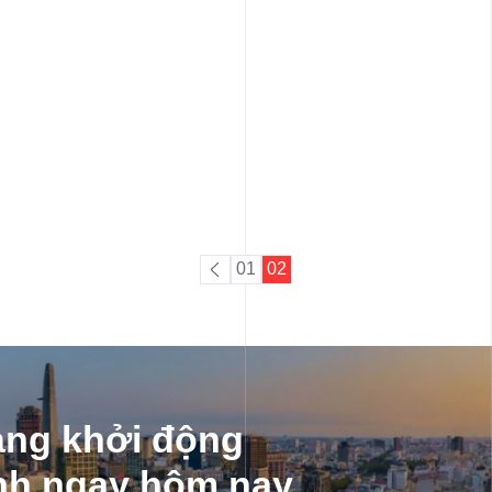
01
02
àng khởi động
nh ngay hôm nay