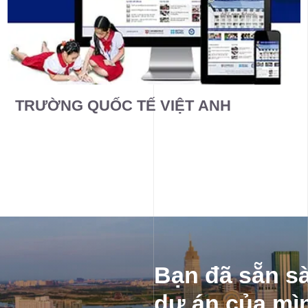
TRƯỜNG QUỐC TẾ VIỆT ANH
Bạn đã sẵn s
dự án của mì