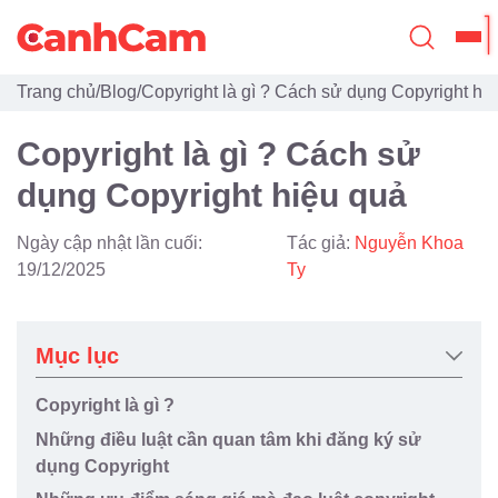
Trang chủ
/
Blog
/
Copyright là gì ? Cách sử dụng Copyright hi
Trang Chủ
Copyright là gì ? Cách sử
Giới Thiệu
dụng Copyright hiệu quả
Thiết Kế Website
Ngày cập nhật lần cuối:
Tác giả:
Nguyễn Khoa
Đã Thiết Kế
19/12/2025
Ty
Dịch Vụ
Mục lục
Quy Trình
Copyright là gì ?
Blog
Những điều luật cần quan tâm khi đăng ký sử
dụng Copyright