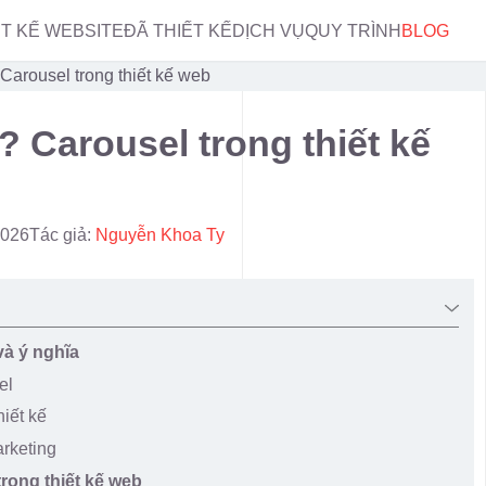
ẾT KẾ WEBSITE
ĐÃ THIẾT KẾ
DỊCH VỤ
QUY TRÌNH
BLOG
 Carousel trong thiết kế web
? Carousel trong thiết kế
2026
Tác giả:
Nguyễn Khoa Ty
và ý nghĩa
el
hiết kế
arketing
trong thiết kế web