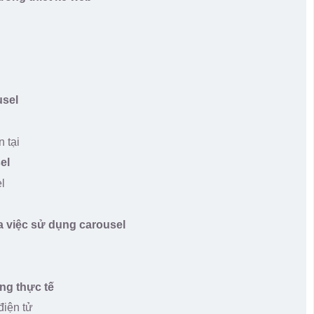
usel
 tại
el
l
 việc sử dụng carousel
ong thực tế
điện tử