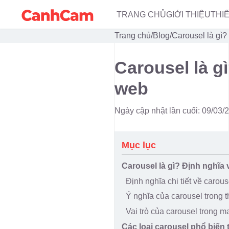
TRANG CHỦ
GIỚI THIỆU
THI
Trang chủ
/
Blog
/
Carousel là gì?
Carousel là gì
web
Ngày cập nhật lần cuối: 09/03/
Mục lục
Carousel là gì? Định nghĩa 
Định nghĩa chi tiết về carous
Ý nghĩa của carousel trong t
Vai trò của carousel trong m
Các loại carousel phổ biến 