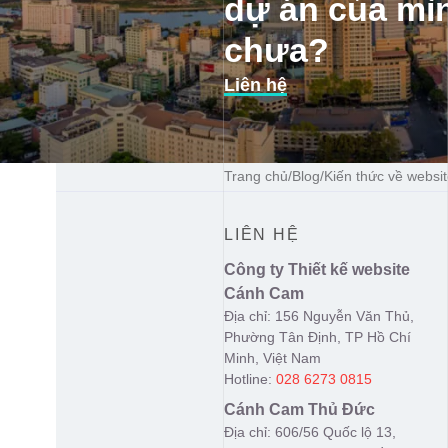
dự án của mì
chưa?
Liên hệ
Trang chủ
/
Blog
/
Kiến thức về websit
LIÊN HỆ
Công ty Thiết kế website
Cánh Cam
Địa chỉ: 156 Nguyễn Văn Thủ,
Phường Tân Định, TP Hồ Chí
Minh, Việt Nam
Hotline:
028 6273 0815
Cánh Cam Thủ Đức
Địa chỉ: 606/56 Quốc lộ 13,