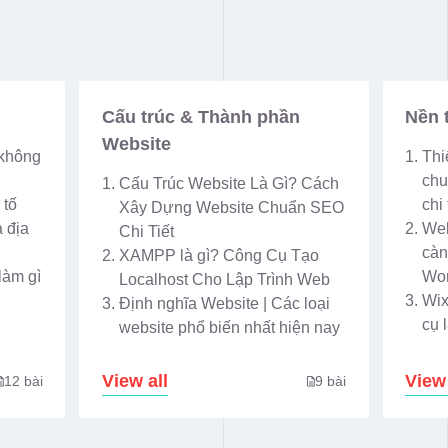
Cấu trúc & Thành phần
Nền 
Website
 không
Thi
chu
Cấu Trúc Website Là Gì? Cách
 tố
chi 
Xây Dựng Website Chuẩn SEO
 địa
Web
Chi Tiết
càn
XAMPP là gì? Công Cụ Tạo
làm gì
Wor
Localhost Cho Lập Trình Web
Wix
Định nghĩa Website | Các loại
cụ 
website phổ biến nhất hiện nay
View all
View 
12 bài
9 bài