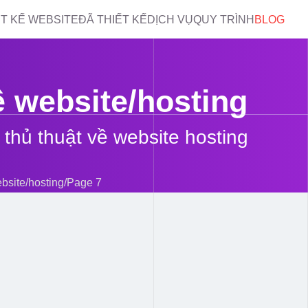
ẾT KẾ WEBSITE
ĐÃ THIẾT KẾ
DỊCH VỤ
QUY TRÌNH
BLOG
ề website/hosting
, thủ thuật về website hosting
bsite/hosting
/
Page 7