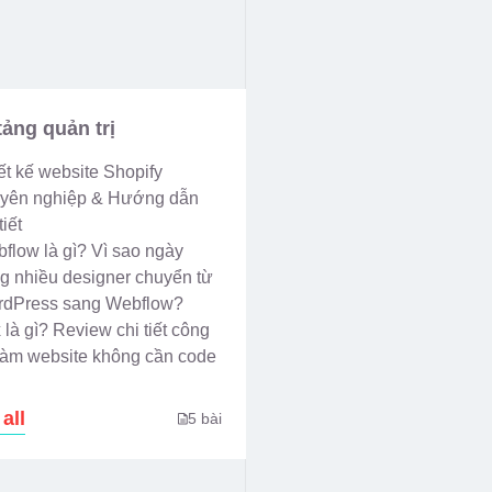
tảng quản trị
ết kế website Shopify
yên nghiệp & Hướng dẫn
tiết
flow là gì? Vì sao ngày
g nhiều designer chuyển từ
dPress sang Webflow?
 là gì? Review chi tiết công
làm website không cần code
all
5 bài