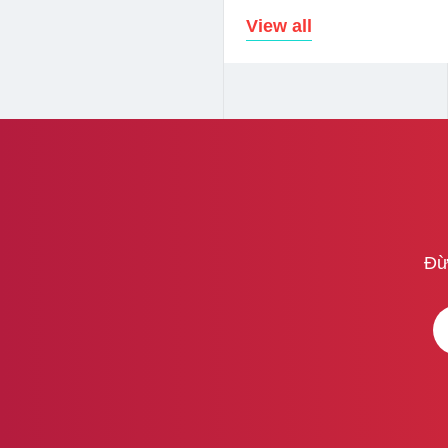
View all
Đừ