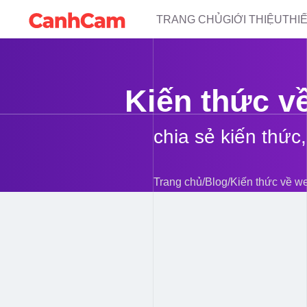
TRANG CHỦ
GIỚI THIỆU
THI
Kiến thức v
chia sẻ kiến thức
Trang chủ
/
Blog
/
Kiến thức về we