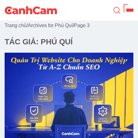
Trang chủ
/
Archives for Phú Quí
/
Page 3
Trang Chủ
TÁC GIẢ: PHÚ QUÍ
Giới Thiệu
Thiết Kế Website
Đã Thiết Kế
Dịch Vụ
Quy Trình
Blog