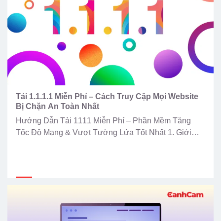
Tải 1.1.1.1 Miễn Phí – Cách Truy Cập Mọi Website
Bị Chặn An Toàn Nhất
Hướng Dẫn Tải 1111 Miễn Phí – Phần Mềm Tăng
Tốc Độ Mạng & Vượt Tường Lửa Tốt Nhất 1. Giới
thiệu 1.1.1.1 (WARP) – Phần mềm tăng tốc độ mạng
Mạng internet giật lag, đứt cáp quang biển, hay không
thể truy cập vào các trang web bị nhà mạng chặn là
nỗi ám […]