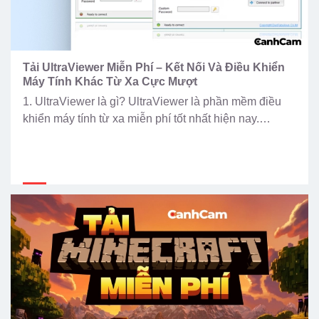
Tải UltraViewer Miễn Phí – Kết Nối Và Điều Khiển
Máy Tính Khác Từ Xa Cực Mượt
1. UltraViewer là gì? UltraViewer là phần mềm điều
khiển máy tính từ xa miễn phí tốt nhất hiện nay.
UltraViewer ghi điểm nhờ giao diện tiếng Việt thân
thiện, dung lượng cực nhẹ và khả năng kết nối ổn
định ngay cả khi mạng yếu. Hỗ trợ đầy đủ các tính
năng: Chia sẻ […]