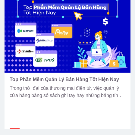
Top Phần Mềm Quản Lý Bán Hàng Tốt Hiện Nay
Trong thời đại của thương mại điện tử, việc quản lý
cửa hàng bằng sổ sách ghi tay hay những bảng tính
Excel thủ công đã không còn phù hợp. Sự chậm trễ
trong việc cập nhật tồn kho, nhầm lẫn trong khâu tính
tiền, hay việc thất thoát hàng hóa không rõ nguyên
nhân […]