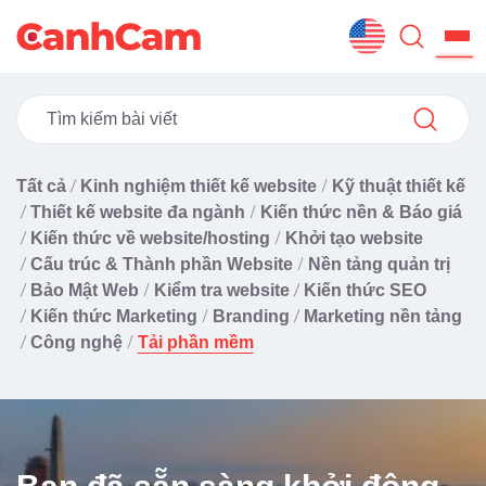
Trang Chủ
Giới Thiệu
Tất cả
Kinh nghiệm thiết kế website
Kỹ thuật thiết kế
Thiết Kế Website
Thiết kế website đa ngành
Kiến thức nền & Báo giá
Kiến thức về website/hosting
Khởi tạo website
Đã Thiết Kế
Cấu trúc & Thành phần Website
Nền tảng quản trị
Bảo Mật Web
Kiểm tra website
Kiến thức SEO
Dịch Vụ
Kiến thức Marketing
Branding
Marketing nền tảng
Công nghệ
Tải phần mềm
Quy Trình
Blog