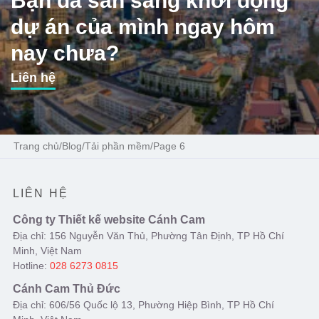
Bạn đã sẵn sàng khởi động
dự án của mình ngay hôm
nay chưa?
Liên hệ
Trang chủ
/
Blog
/
Tải phần mềm
/
Page 6
LIÊN HỆ
Công ty Thiết kế website Cánh Cam
Địa chỉ: 156 Nguyễn Văn Thủ, Phường Tân Định, TP Hồ Chí
Minh, Việt Nam
Hotline:
028 6273 0815
Cánh Cam Thủ Đức
Địa chỉ: 606/56 Quốc lộ 13, Phường Hiệp Bình, TP Hồ Chí